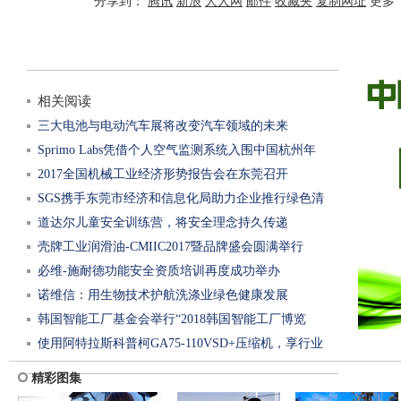
分享到：
腾讯
新浪
人人网
邮件
收藏夹
复制网址
更多
相关阅读
三大电池与电动汽车展将改变汽车领域的未来
Sprimo Labs凭借个人空气监测系统入围中国杭州年
2017全国机械工业经济形势报告会在东莞召开
SGS携手东莞市经济和信息化局助力企业推行绿色清
道达尔儿童安全训练营，将安全理念持久传递
洁生产审
壳牌工业润滑油-CMIIC2017暨品牌盛会圆满举行
必维-施耐德功能安全资质培训再度成功举办
诺维信：用生物技术护航洗涤业绿色健康发展
韩国智能工厂基金会举行“2018韩国智能工厂博览
使用阿特拉斯科普柯GA75-110VSD+压缩机，享行业
会”初步
精彩图集