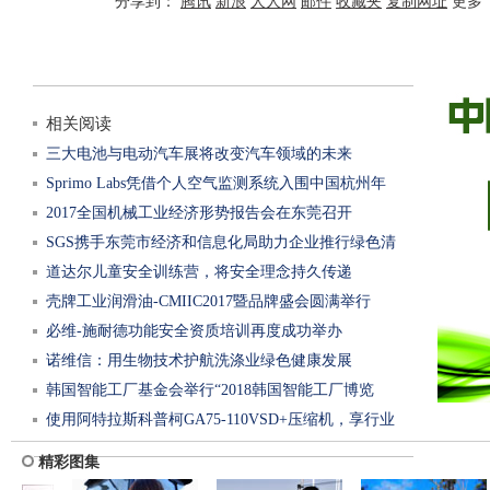
分享到：
腾讯
新浪
人人网
邮件
收藏夹
复制网址
更多
相关阅读
三大电池与电动汽车展将改变汽车领域的未来
Sprimo Labs凭借个人空气监测系统入围中国杭州年
2017全国机械工业经济形势报告会在东莞召开
SGS携手东莞市经济和信息化局助力企业推行绿色清
道达尔儿童安全训练营，将安全理念持久传递
洁生产审
壳牌工业润滑油-CMIIC2017暨品牌盛会圆满举行
必维-施耐德功能安全资质培训再度成功举办
诺维信：用生物技术护航洗涤业绿色健康发展
韩国智能工厂基金会举行“2018韩国智能工厂博览
使用阿特拉斯科普柯GA75-110VSD+压缩机，享行业
会”初步
精彩图集