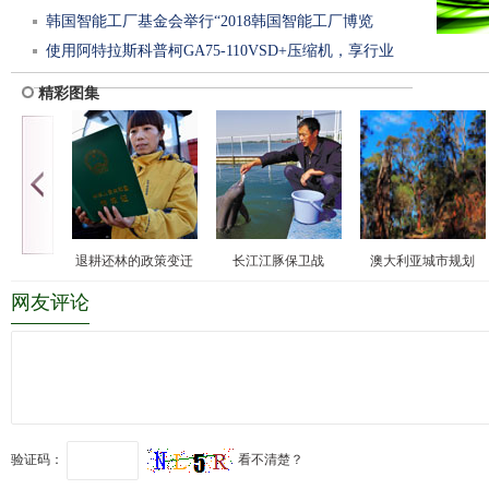
韩国智能工厂基金会举行“2018韩国智能工厂博览
使用阿特拉斯科普柯GA75-110VSD+压缩机，享行业
会”初步
精彩图集
退耕还林的政策变迁
长江江豚保卫战
澳大利亚城市规划
网友评论
验证码：
看不清楚？