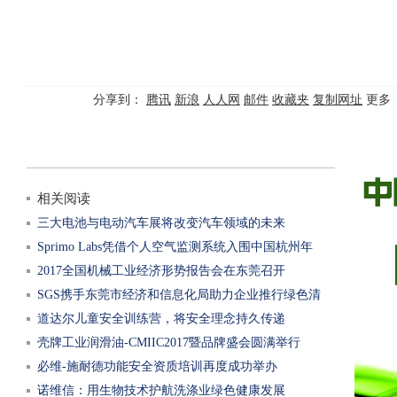
分享到：
腾讯
新浪
人人网
邮件
收藏夹
复制网址
更多
相关阅读
三大电池与电动汽车展将改变汽车领域的未来
Sprimo Labs凭借个人空气监测系统入围中国杭州年
2017全国机械工业经济形势报告会在东莞召开
SGS携手东莞市经济和信息化局助力企业推行绿色清
道达尔儿童安全训练营，将安全理念持久传递
洁生产审
壳牌工业润滑油-CMIIC2017暨品牌盛会圆满举行
必维-施耐德功能安全资质培训再度成功举办
诺维信：用生物技术护航洗涤业绿色健康发展