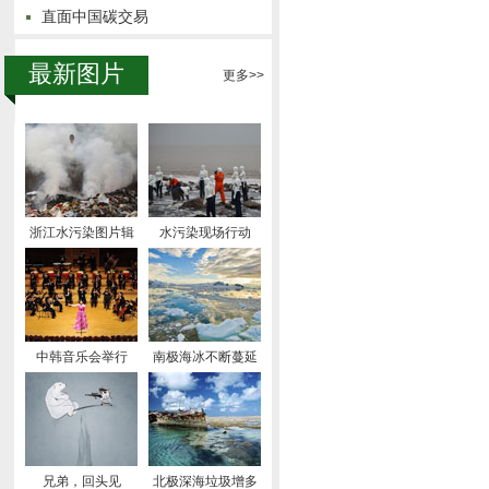
直面中国碳交易
最新图片
更多>>
浙江水污染图片辑
水污染现场行动
中韩音乐会举行
南极海冰不断蔓延
兄弟，回头见
北极深海垃圾增多