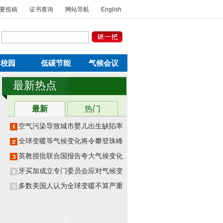
要投稿
证书查询
网站导航
English
校园
低碳节能
气候会议
最新热点
最新
热门
空气污染导致城市婴儿出生缺陷率翻
番
全球变暖等气候变化将令攀登珠峰更
危险
英教授批联合国报告夸大气候变化影
响
牙买加成立专门委员会应对气候变化
多数美国人认为全球变暖不算严重威
胁