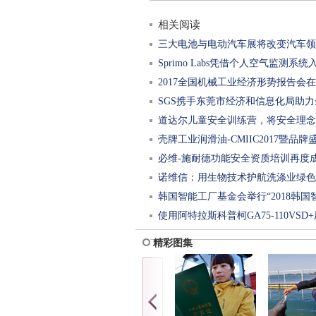
相关阅读
三大电池与电动汽车展将改变汽车领
Sprimo Labs凭借个人空气监测系
2017全国机械工业经济形势报告会
SGS携手东莞市经济和信息化局助
道达尔儿童安全训练营，将安全理念
洁生产审
壳牌工业润滑油-CMIIC2017暨品
必维-施耐德功能安全资质培训再度
诺维信：用生物技术护航洗涤业绿色
韩国智能工厂基金会举行“2018韩
使用阿特拉斯科普柯GA75-110VS
会”初步
精彩图集