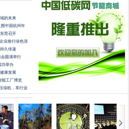
域的未来
统入围中国杭州年
在东莞召开
力企业推行绿色清
持久传递
牌盛会圆满举行
成功举办
健康发展
国智能工厂博览
D+压缩机，享行业