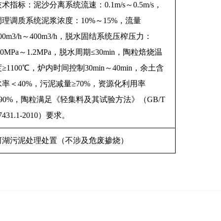
技术指标：泥沙分离系统流速：
0.1m/s
～
0.5m/s
，
调理调质系统泥浆浓度：
10%
～
15%
，流量
00m3/h
～
400m3/h
，脱水固结系统压榨压力：
.0MPa
～
1.2MPa
，脱水周期
≤30min
，陶粒焙烧温
度
≥1100℃
，炉内时间控制
30min
～
40min
，余土含
水率＜
40%
，污泥减量
≥70%
，资源化利用率
90%
，陶粒满足《轻集料及其试验方法》（
GB/T
7431.1-2010
）要求。
河湖污泥处理处置（不涉及危废掺烧）