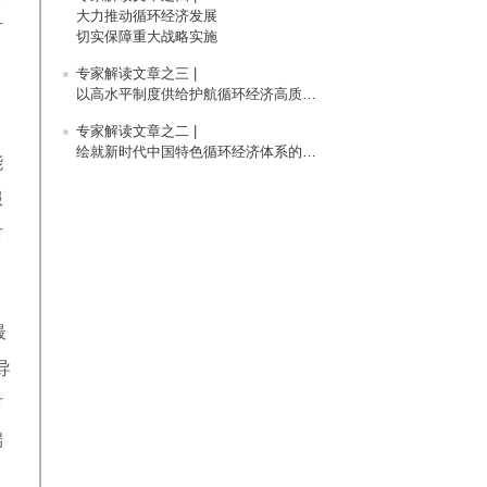
大力推动循环经济发展
有
切实保障重大战略实施
专家解读文章之三 |
以高水平制度供给护航循环经济高质量发展
专家解读文章之二 |
绘就新时代中国特色循环经济体系的新蓝图
能
服
市
最
导
市
端