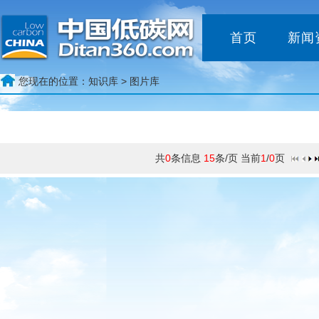
首页
新闻
您现在的位置：
知识库 >
图片库
共
0
条信息
15
条/页 当前
1
/
0
页